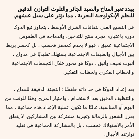
يهدد تغير المناخ والصيد الجائر والتلوث التوازن الدقيق
للنظم الإيكولوجية البحرية ، مما يؤثر على سبل عيشهم.
في النسيج الغني لثقافات الشرق الأوسط ، يتجاوز تبغ الدوكا
دوره باعتباره مجرد منتج للتدخين. واندماجه في الطقوس
الاجتماعية عميق ، فهو لا يخدم كمحفز فحسب ، بل كجسر يربط
بين الأجيال والطبقات الاجتماعية. يستهلك تقليديًا في مدواخ ،
أنبوب نحيف وأنيق ، دوكا هو محور خلال التجمعات الاجتماعية
والخطاب الفكري ولحظات التفكير.
يعد إعداد الدوكا في حد ذاته طقسًا ؛ التعبئة الدقيقة للمداخ ،
والتنظيف الدقيق بعد الاستخدام ، واختيار المزيج وفقًا للوقت من
اليوم أو المناسبة. غالبًا ما تكون عملية الإعداد هذه جماعية ، مما
يعزز الشعور بالزمالة وتجربة مشتركة بين المشاركين. لا يتعلق
الأمر بالاستهلاك فحسب ، بل بالمشاركة الجماعية في تقليد
توارثته الأجيال.