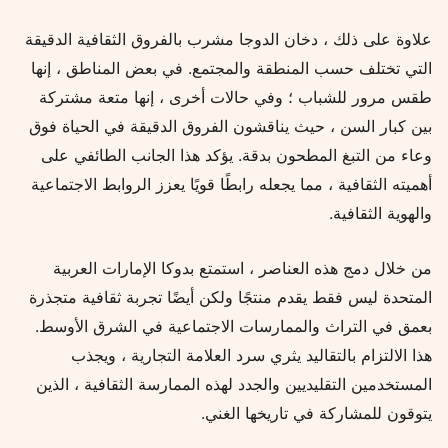
علاوة على ذلك ، دخان الدوجا مشرب بالفروق الثقافية الدقيقة
التي تختلف حسب المنطقة والمجتمع. في بعض المناطق ، إنها
طقس مرور للشباب ؛ وفي حالات أخرى ، إنها متعة مشتركة
بين كبار السن ، حيث يناقشون الفروق الدقيقة في الحياة فوق
وعاء من التبغ المطحون بدقة. يؤكد هذا الجانب الطائفي على
أهميته الثقافية ، مما يجعله رابطًا قويًا يعزز الروابط الاجتماعية
والهوية الثقافية.
من خلال دمج هذه العناصر ، استمتع بدوكا الإمارات العربية
المتحدة ليس فقط يقدم منتجًا ولكن أيضًا تجربة ثقافية متجذرة
بعمق في التراث والممارسات الاجتماعية في الشرق الأوسط.
هذا الالتزام بالتقاليد يثري سرد العلامة التجارية ، ويجذب
المستخدمين التقليديين والجدد لهذه الممارسة الثقافية ، الذين
يتوقون للمشاركة في تاريخها الغني.