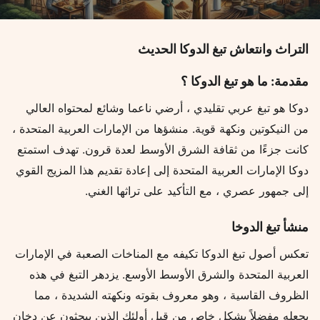
التراث وانتعاش تبغ الدوكا الحديث
مقدمة: ما هو تبغ الدوكا ؟
دوكا هو تبغ عربي تقليدي ، أرضي ناعما وشائع لمحتواه العالي
من النيكوتين ونكهة قوية. منشؤها من الإمارات العربية المتحدة ،
كانت جزءًا من ثقافة الشرق الأوسط لعدة قرون. تهدف استمتع
دوكا الإمارات العربية المتحدة إلى إعادة تقديم هذا المزيج القوي
إلى جمهور عصري ، مع التأكيد على تراثها الغني.
منشأ تبغ الدوخا
تعكس أصول تبغ الدوكا تكيفه مع المناخات الصعبة في الإمارات
العربية المتحدة والشرق الأوسط الأوسع. يزدهر التبغ في هذه
الظروف القاسية ، وهو معروف بقوته ونكهته الشديدة ، مما
يجعله مفضلاً بشكل خاص من قبل أولئك الذين يبحثون عن دخان