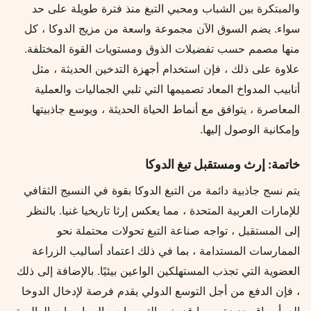
والمبتكرة بين الشباب ومحبي التبغ منذ فترة طويلة على حد
سواء. يضم السوق الآن مجموعة واسعة من مزيج الدوكا ، كل
منها مصمم حسب تفضيلات الذوق ومستويات القوة المختلفة.
علاوة على ذلك ، فإن استخدام أجهزة التدخين الحديثة ، مثل
أنابيب المدواخ المعاد تصميمها التي تلبي الجماليات والعملية
المعاصرة ، يتوافق مع أنماط الحياة الحديثة ، ويوسع جاذبيتها
وإمكانية الوصول إليها.
خاتمة: إرث ومستقبل تبغ الدوكا
يتم نسج جاذبية دائمة من التبغ الدوكا بقوة في النسيج الثقافي
للإمارات العربية المتحدة ، مما يعكس إرثا تاريخيا غنيا. بالنظر
إلى المستقبل ، تواجه صناعة التبغ تحولات محتملة نحو
الممارسات المستدامة ، بما في ذلك اعتماد أساليب الزراعة
العضوية التي تجذب المستهلكين الواعين بيئيًا. بالإضافة إلى ذلك
، فإن الدفع من أجل التوسع الدولي يقدم فرصة لإدخال الدوخا